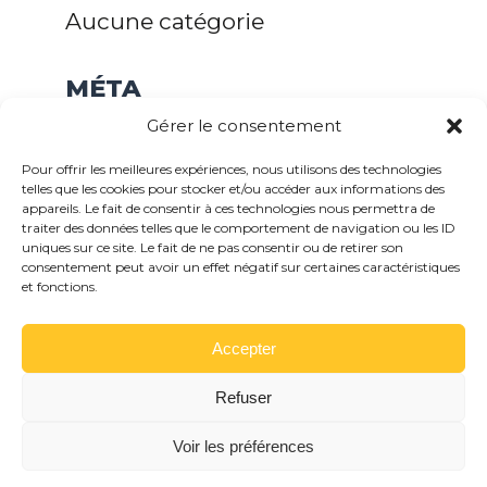
Aucune catégorie
MÉTA
Gérer le consentement
Connexion
Flux des publications
Pour offrir les meilleures expériences, nous utilisons des technologies
telles que les cookies pour stocker et/ou accéder aux informations des
Flux des commentaires
appareils. Le fait de consentir à ces technologies nous permettra de
traiter des données telles que le comportement de navigation ou les ID
Site de WordPress-FR
uniques sur ce site. Le fait de ne pas consentir ou de retirer son
consentement peut avoir un effet négatif sur certaines caractéristiques
et fonctions.
Plac'Elec © 2026 -
Mentions légales
-
Accepter
Site réalisé par
Skill Design
Refuser
Plac'Elec, spécialise en électricité générale à
Lannion vous propose aussi ses services en
Voir les préférences
pose de cloisons sèches, parquet ou isolation.